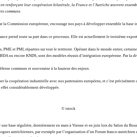
ut en renforçant leur coopération bilatérale, la France et l’Autriche œuvrent ense
ojets communs.
par la Commission européenne, encourage nos pays à développer ensemble la base i
ance prend toute sa part dans ce processus. Elle est actuellement le troisième export
ME et PMI, réparties sur tout le territoire. Opérant dans le monde entier, certaines 
BDA ou encore KNDS, sont des modèles réussis d’intégration européenne. Par la dive
défense commune et souveraine à la hauteur des enjeux.
r la coopération industrielle avec nos partenaires européens, et c’est précisément c
n effet considérablement développée.
© istock
 une base régulière, dernièrement en mars à Vienne et en juin lors du Salon du Bou
logues autrichiennes, par exemple par l’organisation d’un Forum franco-autrichien 