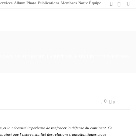
ervices
Album Photo
Publications
Membres
Notre Équipe
RANCE EN AUTRICHE: LA DÉFENSE & SÉCURITÉ EUROPÉENNE
0
0
, et la nécessité impérieuse de renforcer la défense du continent. Ce
, ainsi que l’imprévisibilité des relations transatlantiques, nous