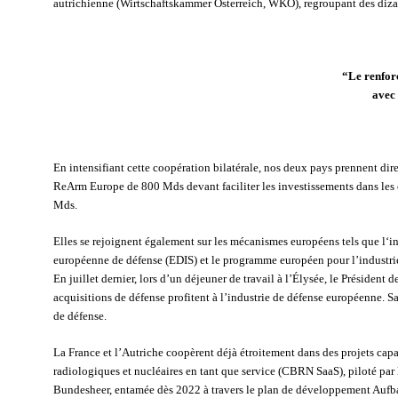
autrichienne (Wirtschaftskammer Österreich, WKO), regroupant des dizai
“Le renforc
avec 
En intensifiant cette coopération bilatérale, nos deux pays prennent dire
ReArm Europe de 800 Mds devant faciliter les investissements dans les c
Mds.
Elles se rejoignent également sur les mécanismes européens tels que l‘in
européenne de défense (EDIS) et le programme européen pour l’industrie
En juillet dernier, lors d’un déjeuner de travail à l’Élysée, le Présiden
acquisitions de défense profitent à l’industrie de défense européenne. S
de défense.
La France et l’Autriche coopèrent déjà étroitement dans des projets cap
radiologiques et nucléaires en tant que service (CBRN SaaS), piloté par 
Bundesheer, entamée dès 2022 à travers le plan de développement Auf