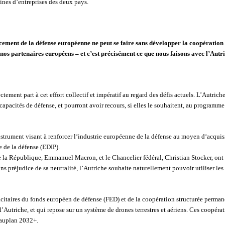
nes d’entreprises des deux pays.
ement de la défense européenne ne peut se faire sans développer la coopération 
nos partenaires européens – et c’est précisément ce que nous faisons avec l’Autr
ctement part à cet effort collectif et impératif au regard des défis actuels. L’Autri
apacités de défense, et pourront avoir recours, si elles le souhaitent, au programm
strument visant à renforcer l‘industrie européenne de la défense au moyen d‘acquisi
 de la défense (EDIP).
t de la République, Emmanuel Macron, et le Chancelier fédéral, Christian Stocker, ont
ans préjudice de sa neutralité, l’Autriche souhaite naturellement pouvoir utiliser 
acitaires du fonds européen de défense (FED) et de la coopération structurée perman
l’Autriche, et qui repose sur un système de drones terrestres et aériens. Ces coopér
bauplan 2032+.