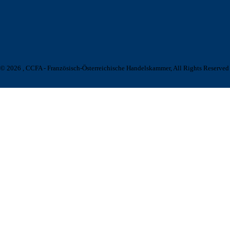
© 2026 , CCFA - Französisch-Österreichische Handelskammer, All Rights Reserved