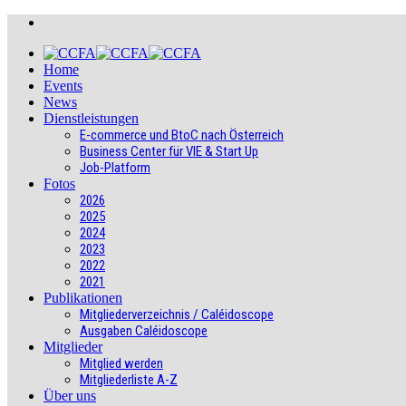
Home
Events
News
Dienstleistungen
E-commerce und BtoC nach Österreich
Business Center für VIE & Start Up
Job-Platform
Fotos
2026
2025
2024
2023
2022
2021
Publikationen
Mitgliederverzeichnis / Caléidoscope
Ausgaben Caléidoscope
Mitglieder
Mitglied werden
Mitgliederliste A-Z
Über uns