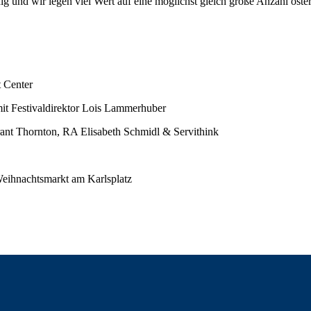
ig und wir legen viel Wert auf eine möglichst gleich große Anzahl öste
 Center
t Festivaldirektor Lois Lammerhuber
 Thornton, RA Elisabeth Schmidl & Servithink
eihnachtsmarkt am Karlsplatz