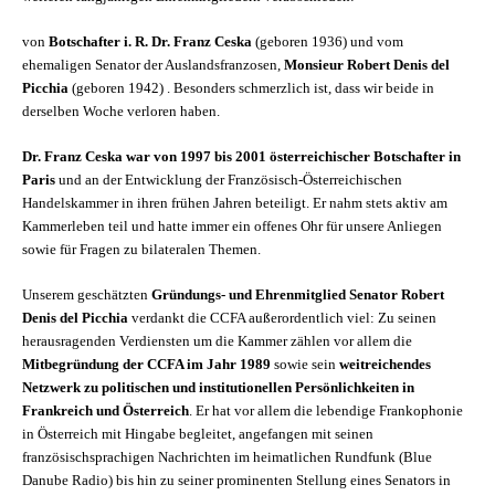
von
Botschafter i. R. Dr. Franz Ceska
(geboren 1936) und vom
ehemaligen Senator der Auslandsfranzosen,
Monsieur Robert Denis del
Picchia
(geboren 1942) . Besonders schmerzlich ist, dass wir beide in
derselben Woche verloren haben.
Dr. Franz Ceska war von 1997 bis 2001 österreichischer Botschafter in
Paris
und an der Entwicklung der Französisch-Österreichischen
Handelskammer in ihren frühen Jahren beteiligt. Er nahm stets aktiv am
Kammerleben teil und hatte immer ein offenes Ohr für unsere Anliegen
sowie für Fragen zu bilateralen Themen.
Unserem geschätzten
Gründungs- und Ehrenmitglied Senator Robert
Denis del Picchia
verdankt die CCFA außerordentlich viel: Zu seinen
herausragenden Verdiensten um die Kammer zählen vor allem die
Mitbegründung der CCFA im Jahr 1989
sowie sein
weitreichendes
Netzwerk zu politischen und institutionellen Persönlichkeiten in
Frankreich und Österreich
. Er hat vor allem die lebendige Frankophonie
in Österreich mit Hingabe begleitet, angefangen mit seinen
französischsprachigen Nachrichten im heimatlichen Rundfunk (Blue
Danube Radio) bis hin zu seiner prominenten Stellung eines Senators in