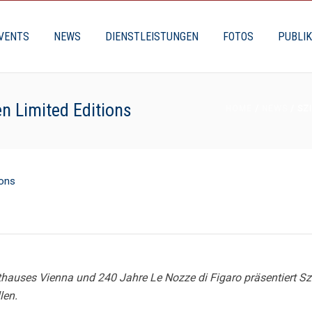
VENTS
NEWS
DIENSTLEISTUNGEN
FOTOS
PUBLI
en Limited Editions
HOME
/
NEWS
/ SZ
auses Vienna und 240 Jahre Le Nozze di Figaro präsentiert Szige
len.