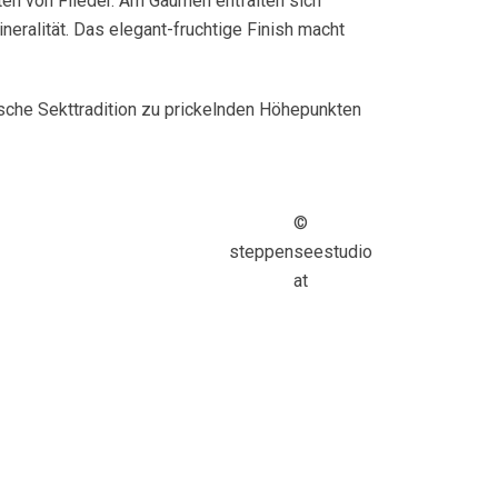
oten von Flieder. Am Gaumen entfalten sich
eralität. Das elegant-fruchtige Finish macht
ische Sekttradition zu prickelnden Höhepunkten
©
steppenseestudio
at