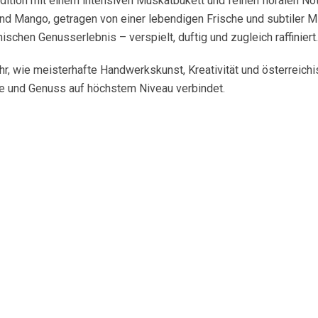
Edition mit einem intensiven Muskatbukett und feinen floralen N
nd Mango, getragen von einer lebendigen Frische und subtiler Min
chen Genusserlebnis – verspielt, duftig und zugleich raffiniert.
r, wie meisterhafte Handwerkskunst, Kreativität und österreich
te und Genuss auf höchstem Niveau verbindet.