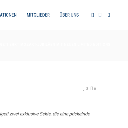
KATIONEN
MITGLIEDER
ÜBER UNS
IGETI EHRT MOZART-JUBILÄEN MIT NEUEN LIMITED EDITIONS
0
0
ti zwei exklusive Sekte, die eine prickelnde