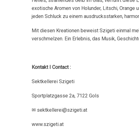
Helles, strahlendes Gelb im Glas, verführt diese 
exotische Aromen von Holunder, Litschi, Orange u
jeden Schluck zu einem ausdrucksstarken, harmonis
Mit diesen Kreationen beweist Szigeti einmal meh
verschmelzen. Ein Erlebnis, das Musik, Geschich
Kontakt I
Contact :
Sektkellerei Szigeti
Sportplatzgasse 2a, 7122 Gols
✉
sektkellerei@szigeti.at
www.szigeti.at