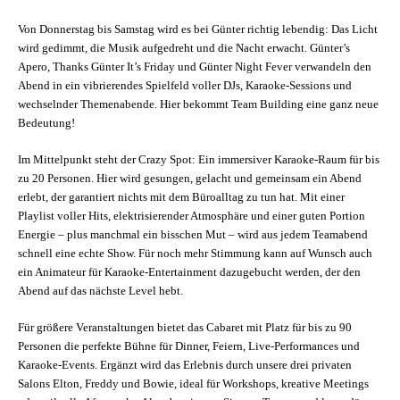
Von Donnerstag bis Samstag wird es bei Günter richtig lebendig: Das Licht
wird gedimmt, die Musik aufgedreht und die Nacht erwacht. Günter’s
Apero, Thanks Günter It’s Friday und Günter Night Fever verwandeln den
Abend in ein vibrierendes Spielfeld voller DJs, Karaoke-Sessions und
wechselnder Themenabende. Hier bekommt Team Building eine ganz neue
Bedeutung!
Im Mittelpunkt steht der Crazy Spot: Ein immersiver Karaoke-Raum für bis
zu 20 Personen. Hier wird gesungen, gelacht und gemeinsam ein Abend
erlebt, der garantiert nichts mit dem Büroalltag zu tun hat. Mit einer
Playlist voller Hits, elektrisierender Atmosphäre und einer guten Portion
Energie – plus manchmal ein bisschen Mut – wird aus jedem Teamabend
schnell eine echte Show. Für noch mehr Stimmung kann auf Wunsch auch
ein Animateur für Karaoke-Entertainment dazugebucht werden, der den
Abend auf das nächste Level hebt.
Für größere Veranstaltungen bietet das Cabaret mit Platz für bis zu 90
Personen die perfekte Bühne für Dinner, Feiern, Live-Performances und
Karaoke-Events. Ergänzt wird das Erlebnis durch unsere drei privaten
Salons Elton, Freddy und Bowie, ideal für Workshops, kreative Meetings