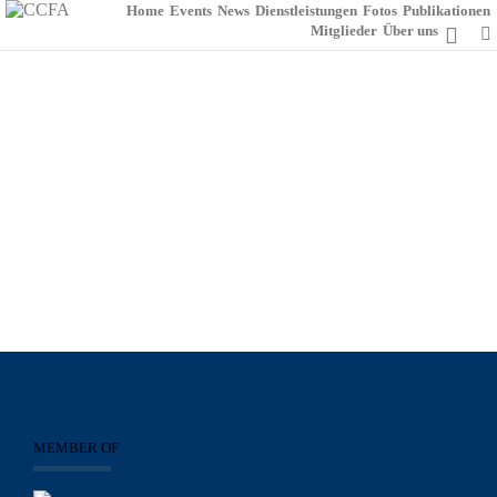
Home
Events
News
Dienstleistungen
Fotos
Publikationen
Mitglieder
Über uns
NEUJAHRSEMPFANG DER CCFA @ PARK
HYATT VIENNA (20.01.2026)
2
Januar 22, 2026
Fotos Events 2026
MEMBER OF