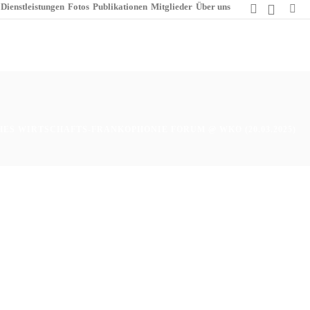
Dienstleistungen
Fotos
Publikationen
Mitglieder
Über uns
HES WIRTSCHAFTS-FRANKOPHONIE FORUM @ WKO (20.03.2025)