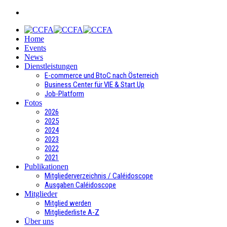
Home
Events
News
Dienstleistungen
E-commerce und BtoC nach Österreich
Business Center für VIE & Start Up
Job-Platform
Fotos
2026
2025
2024
2023
2022
2021
Publikationen
Mitgliederverzeichnis / Caléidoscope
Ausgaben Caléidoscope
Mitglieder
Mitglied werden
Mitgliederliste A-Z
Über uns