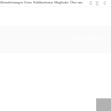
Dienstleistungen
Fotos
Publikationen
Mitglieder
Über uns
HOME
/
EDGE ITEM
/ HOME_EVENTFOTOS