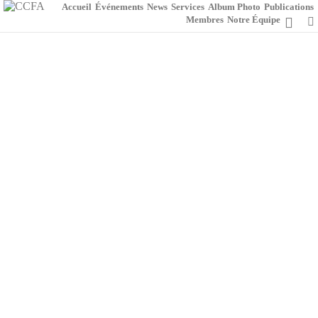
Accueil
Événements
News
Services
Album Photo
Publications
Membres
Notre Équipe
SOIRÉE EN BLANC DE LA CCFA @
AMBASSADE DE FRANCE (24.06.2026)
0
26 juin 2026
Fotos Events 2026
TOURNOI DE TENNIS ET JOURNÉE
SPORTIVE DE LOISIRS DE LA CCFA AVEC
GRANT THORNTON ET GLORIT AU
KAISERWASSER (12 JUIN 2026)