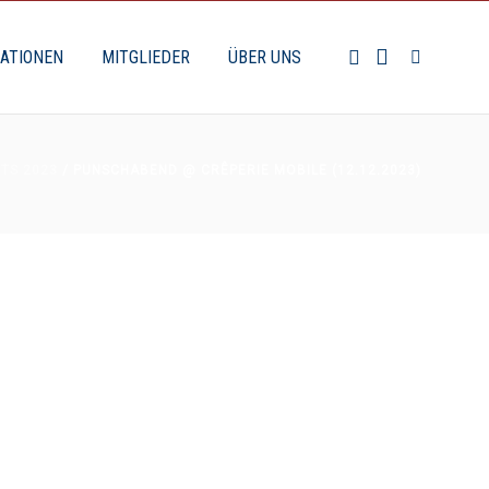
KATIONEN
MITGLIEDER
ÜBER UNS
TS 2023
/ PUNSCHABEND @ CRÊPERIE MOBILE (12.12.2023)