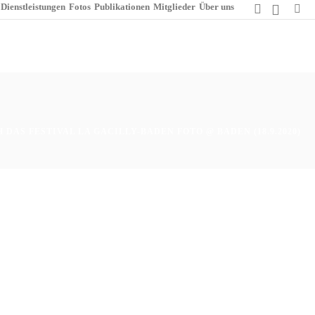
Dienstleistungen
Fotos
Publikationen
Mitglieder
Über uns
DAS FESTIVAL LA GACILLY-BADEN FOTO @ BADEN (18.9.2020)