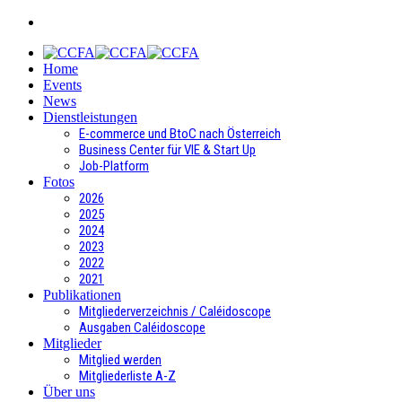
Home
Events
News
Dienstleistungen
E-commerce und BtoC nach Österreich
Business Center für VIE & Start Up
Job-Platform
Fotos
2026
2025
2024
2023
2022
2021
Publikationen
Mitgliederverzeichnis / Caléidoscope
Ausgaben Caléidoscope
Mitglieder
Mitglied werden
Mitgliederliste A-Z
Über uns