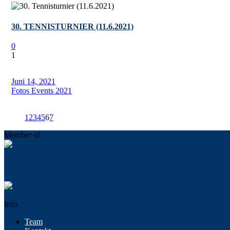
30. TENNISTURNIER (11.6.2021)
0
1
Juni 14, 2021
Fotos Events 2021
1
2
3
4
5
6
7
Member of
Info
Team